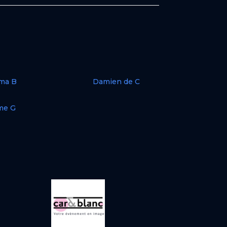
ma B
Damien de C
me G