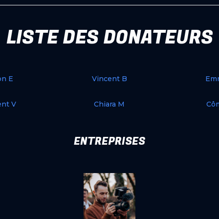
LISTE DES DONATEURS
on E
Vincent B
Em
ent V
Chiara M
Cô
ENTREPRISES