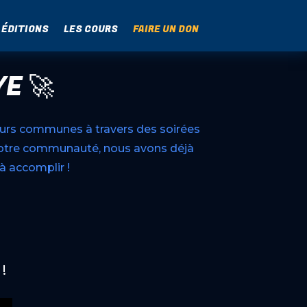
 ÉDITIONS
LES COURS
FAIRE UN DON
E 🚀
eurs communes à travers des soirées
notre communauté, nous avons déjà
à accomplir !
!