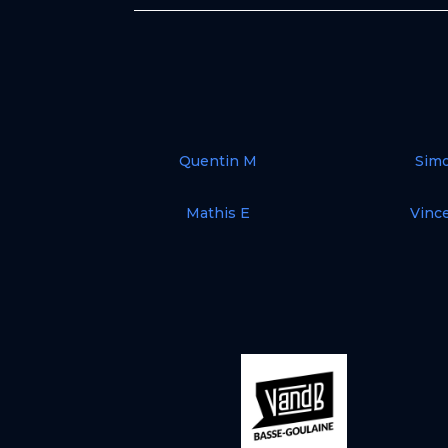
Quentin M
Sim
Mathis E
Vinc