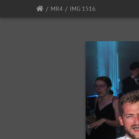
MR4
IMG 1516