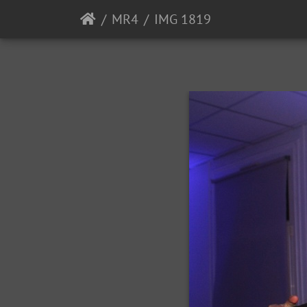
MR4
IMG 1819